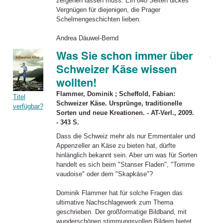
zergehen lassen muss. Ein 640 Seiten dickes
Vergnügen für diejenigen, die Prager
Schelmengeschichten lieben.
Andrea Däuwel-Bernd
Was Sie schon immer über
Schweizer Käse wissen
wollten!
Flammer, Dominik ; Scheffold, Fabian:
Titel
Schweizer Käse. Ursprünge, traditionelle
verfügbar?
Sorten und neue Kreationen. - AT-Verl., 2009.
- 343 S.
Dass die Schweiz mehr als nur Emmentaler und
Appenzeller an Käse zu bieten hat, dürfte
hinlänglich bekannt sein. Aber um was für Sorten
handelt es sich beim "Stanser Fladen", "Tomme
vaudoise" oder dem "Skapkäse"?
Dominik Flammer hat für solche Fragen das
ultimative Nachschlagewerk zum Thema
geschrieben. Der großformatige Bildband, mit
wunderschönen stimmungsvollen Bildern bietet