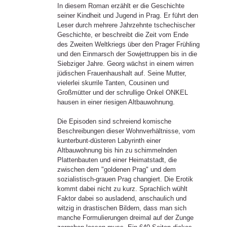
In diesem Roman erzählt er die Geschichte
seiner Kindheit und Jugend in Prag. Er führt den
Leser durch mehrere Jahrzehnte tschechischer
Geschichte, er beschreibt die Zeit vom Ende
des Zweiten Weltkriegs über den Prager Frühling
und den Einmarsch der Sowjettruppen bis in die
Siebziger Jahre. Georg wächst in einem wirren
jüdischen Frauenhaushalt auf. Seine Mutter,
vielerlei skurrile Tanten, Cousinen und
Großmütter und der schrullige Onkel ONKEL
hausen in einer riesigen Altbauwohnung.
Die Episoden sind schreiend komische
Beschreibungen dieser Wohnverhältnisse, vom
kunterbunt-düsteren Labyrinth einer
Altbauwohnung bis hin zu schimmelnden
Plattenbauten und einer Heimatstadt, die
zwischen dem "goldenen Prag" und dem
sozialistisch-grauen Prag changiert. Die Erotik
kommt dabei nicht zu kurz. Sprachlich wühlt
Faktor dabei so ausladend, anschaulich und
witzig in drastischen Bildern, dass man sich
manche Formulierungen dreimal auf der Zunge