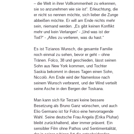
– die Welt in ihrer Vollkommenheit zu erkennen,
sie so anzunehmen wie sie ist“. Erleuchtung, die
er nicht so nennen möchte, sich lieber die Zunge
abbeißen möchte. Er will am Ende nichts mehr
sein, niemand werden. „Es gibt keinen Konflikt
mehr und kein Verlangen“ - „Und was ist der
Tod?“ - „Alles zu verlieren, was du hast.“
Es ist Tizianos Wunsch, die gesamte Familie
noch einmal zu sehen, bevor er geht – ohne
Tränen. Folco, 38 und geschieden, lässt seinen
Sohn aus New York kommen, und Tochter
Saskia bekommt in dieses Tagen einen Sohn,
Niccolò. Am Ende wird der Namenlose nach
seinem Wunsch verbrannt, und der Wind verteilt
seine Asche in den Bergen der Toskana.
Man kann sich für Terzani keine bessere
Besetzung als Bruno Ganz wünschen, und auch
Elio Germano ist für Folco eine hervorragende
Wahl. Seine deutsche Frau Angela (Erika Pluhar)
bleibt zurückhaltend, aber immer präsent. Ein
sensibler Film ohne Pathos und Sentimentalität,