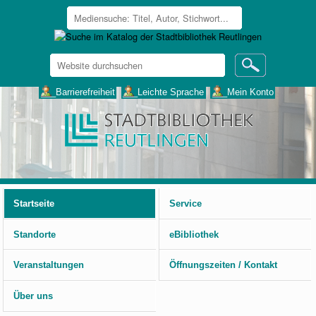
Website
durchsuchen
Erweiterte
___Barrierefreiheit
___Leichte Sprache
___Mein Konto
Suche…
Benutzerspezifische
Werkzeuge
Startseite
Service
Standorte
eBibliothek
Veranstaltungen
Öffnungszeiten / Kontakt
Über uns