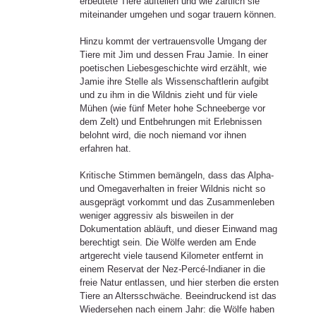
erbeutete Tiere aufteilen und wie zärtlich sie
miteinander umgehen und sogar trauern können.
Hinzu kommt der vertrauensvolle Umgang der
Tiere mit Jim und dessen Frau Jamie. In einer
poetischen Liebesgeschichte wird erzählt, wie
Jamie ihre Stelle als Wissenschaftlerin aufgibt
und zu ihm in die Wildnis zieht und für viele
Mühen (wie fünf Meter hohe Schneeberge vor
dem Zelt) und Entbehrungen mit Erlebnissen
belohnt wird, die noch niemand vor ihnen
erfahren hat.
Kritische Stimmen bemängeln, dass das Alpha-
und Omegaverhalten in freier Wildnis nicht so
ausgeprägt vorkommt und das Zusammenleben
weniger aggressiv als bisweilen in der
Dokumentation abläuft, und dieser Einwand mag
berechtigt sein. Die Wölfe werden am Ende
artgerecht viele tausend Kilometer entfernt in
einem Reservat der Nez-Percé-Indianer in die
freie Natur entlassen, und hier sterben die ersten
Tiere an Altersschwäche. Beeindruckend ist das
Wiedersehen nach einem Jahr: die Wölfe haben