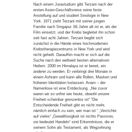
Nach einem Jurastudium gibt Terzani nach der
ersten Asien-Geschäftsreise seine feste
Anstellung auf und studiert Sinologie in New
York. 1971 zieht Terzani mit seiner jungen
Familie nach Singapur. 66 Jahre alt ist er, als der
Film einsetzt, und der Krebs begleitet ihn schon
seit fast acht Jahren. Terzani begibt sich
zunächst in die Hände eines hochmodernen
Krebstherapiezentrums in New York und wird
nicht geheilt. Daraufhin macht er sich auf die
Suche nach den weltweit besten alternativen
Heilern. 2000 im Himalaya ist er bereit, ein
anderer zu werden. Er verbringt drei Monate in
einem Ashram und kann alle Rollen, Masken und
früheren Identitäten loslassen. Anam – der
Namenlose ist eine Entdeckung. „Nie zuvor
waren wir so unfrei wie heute, obwohl unsere
Freiheit scheinbar grenzenlos ist“ “Die
Entscheidende Freiheit gibt es nicht mehr,
nämlich einfach zu sein, wer man ist.“ „Verzichte
auf vieles“ „Gewaltlosigkeit ist nichts Passives,
sie bedeutet Handeln“ sind Erkenntnisse, die er
seinem Sohn als Testament, als Wegzehrung