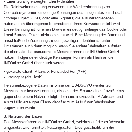
• Einen zufällig erzeugten Client-Identifier:
Die Reichweitenmessung verwendet zur Wiedererkennung von
Computersystemen eindeutige Kennungen des Endgerätes, ein 'Local
Storage Object' (LSO) oder eine Signatur, die aus verschiedenen
automatisch übertragenen Informationen Ihres Browsers erstellt wird.
Diese Kennung ist für einen Browser eindeutig, solange das Cookie oder
Local Storage Object nicht gelöscht wird. Eine Messung der Daten und
anschließende Zuordnung zu dem jeweiligen Identifier ist unter
Umständen auch dann möglich, wenn Sie andere Webseiten aufrufen,
die ebenfalls das pseudonyme Messverfahren der INFOnline GmbH
nutzen. Folgende eindeutige Kennungen können als Hash an die
INFOnline GmbH übermittelt werden:
• gekürzte Client-IP bzw. X-Forwarded-For (XFF)
• Useragent (als Hash)
Personenbezogene Daten im Sinne der EU-DSGVO werden zur
Messung nur insoweit genutzt, als dass der Einsatz eines JavaScripts
gegenüber einem Nutzer erfolgt, dem eine individuelle IP-Adresse und
ein zufällig erzeugter Client-Identifier zum Aufruf von Webinhalten
zugewiesen wurde.
3. Nutzung der Daten
Das Messverfahren der INFOnline GmbH, welches auf dieser Webseite
eingesetzt wird, ermittelt Nutzungsdaten. Dies geschieht, um die