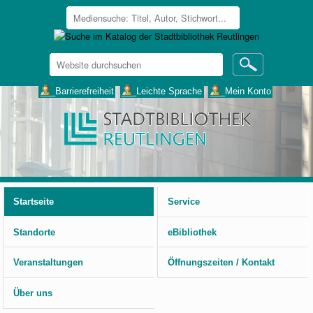
Website
durchsuchen
Erweiterte
___Barrierefreiheit
___Leichte Sprache
___Mein Konto
Suche…
Benutzerspezifische
Werkzeuge
Startseite
Service
Standorte
eBibliothek
Veranstaltungen
Öffnungszeiten / Kontakt
Über uns