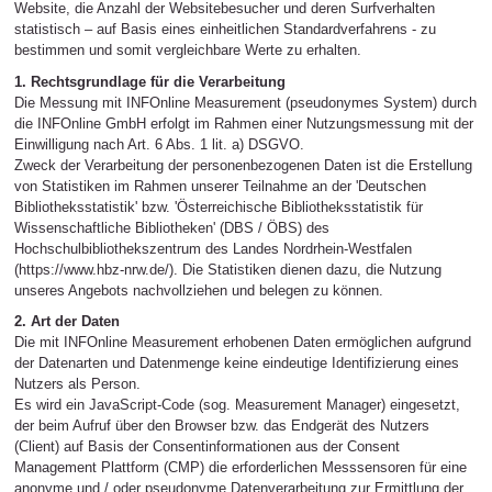
Website, die Anzahl der Websitebesucher und deren Surfverhalten
statistisch – auf Basis eines einheitlichen Standardverfahrens - zu
bestimmen und somit vergleichbare Werte zu erhalten.
1. Rechtsgrundlage für die Verarbeitung
Die Messung mit INFOnline Measurement (pseudonymes System) durch
die INFOnline GmbH erfolgt im Rahmen einer Nutzungsmessung mit der
Einwilligung nach Art. 6 Abs. 1 lit. a) DSGVO.
Zweck der Verarbeitung der personenbezogenen Daten ist die Erstellung
von Statistiken im Rahmen unserer Teilnahme an der 'Deutschen
Bibliotheksstatistik' bzw. 'Österreichische Bibliotheksstatistik für
Wissenschaftliche Bibliotheken' (DBS / ÖBS) des
Hochschulbibliothekszentrum des Landes Nordrhein-Westfalen
(https://www.hbz-nrw.de/). Die Statistiken dienen dazu, die Nutzung
unseres Angebots nachvollziehen und belegen zu können.
2. Art der Daten
Die mit INFOnline Measurement erhobenen Daten ermöglichen aufgrund
der Datenarten und Datenmenge keine eindeutige Identifizierung eines
Nutzers als Person.
Es wird ein JavaScript-Code (sog. Measurement Manager) eingesetzt,
der beim Aufruf über den Browser bzw. das Endgerät des Nutzers
(Client) auf Basis der Consentinformationen aus der Consent
Management Plattform (CMP) die erforderlichen Messsensoren für eine
anonyme und / oder pseudonyme Datenverarbeitung zur Ermittlung der