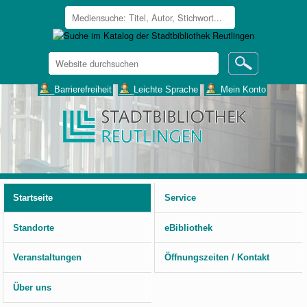
Website
durchsuchen
Erweiterte
___Barrierefreiheit
___Leichte Sprache
___Mein Konto
Suche…
Benutzerspezifische
Werkzeuge
Startseite
Service
Standorte
eBibliothek
Veranstaltungen
Öffnungszeiten / Kontakt
Über uns