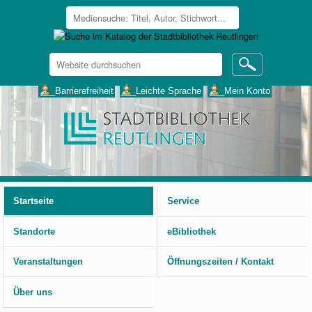
Website
durchsuchen
Erweiterte
___Barrierefreiheit
___Leichte Sprache
___Mein Konto
Suche…
Benutzerspezifische
Werkzeuge
Startseite
Service
Standorte
eBibliothek
Veranstaltungen
Öffnungszeiten / Kontakt
Über uns