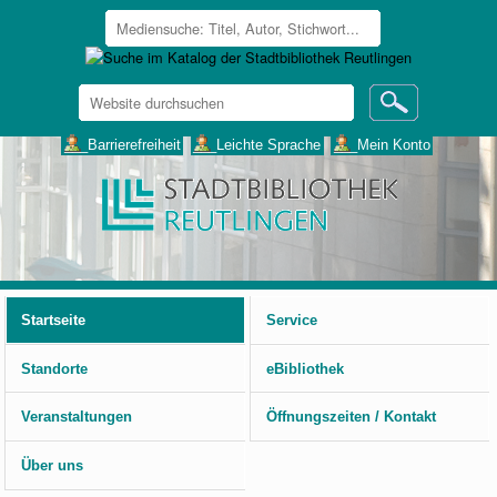
Website
durchsuchen
Erweiterte
___Barrierefreiheit
___Leichte Sprache
___Mein Konto
Suche…
Benutzerspezifische
Werkzeuge
Startseite
Service
Standorte
eBibliothek
Veranstaltungen
Öffnungszeiten / Kontakt
Über uns