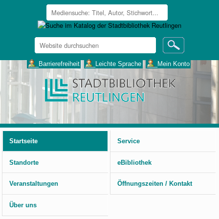
Website
durchsuchen
Erweiterte
___Barrierefreiheit
___Leichte Sprache
___Mein Konto
Suche…
Benutzerspezifische
Werkzeuge
Startseite
Service
Standorte
eBibliothek
Veranstaltungen
Öffnungszeiten / Kontakt
Über uns