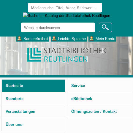
Website
durchsuchen
Erweiterte
___Barrierefreiheit
___Leichte Sprache
___Mein Konto
Suche…
Benutzerspezifische
Werkzeuge
Startseite
Service
Standorte
eBibliothek
Veranstaltungen
Öffnungszeiten / Kontakt
Über uns