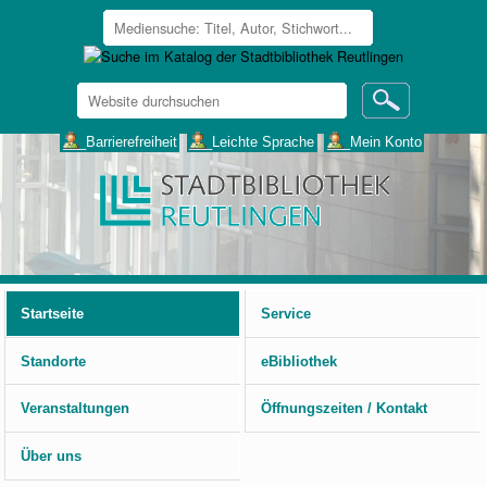
Website
durchsuchen
Erweiterte
___Barrierefreiheit
___Leichte Sprache
___Mein Konto
Suche…
Benutzerspezifische
Werkzeuge
Startseite
Service
Standorte
eBibliothek
Veranstaltungen
Öffnungszeiten / Kontakt
Über uns