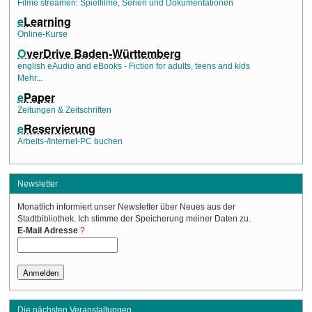
Filme streamen: Spielfilme, Serien und Dokumentationen
e
Learning
Online-Kurse
O
verDrive Baden-Württemberg
english eAudio and eBooks - Fiction for adults, teens and kids
Mehr...
e
Paper
Zeitungen & Zeitschriften
e
Reservierung
Arbeits-/Internet-PC buchen
Newsletter
Monatlich informiert unser Newsletter über Neues aus der
Stadtbibliothek. Ich stimme der Speicherung meiner Daten zu.
(Required)
E-Mail Adresse
Die nächsten Veranstaltungen