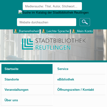
Website
durchsuchen
Erweiterte
___Barrierefreiheit
___Leichte Sprache
___Mein Konto
Suche…
Benutzerspezifische
Werkzeuge
Startseite
Service
Standorte
eBibliothek
Veranstaltungen
Öffnungszeiten / Kontakt
Über uns