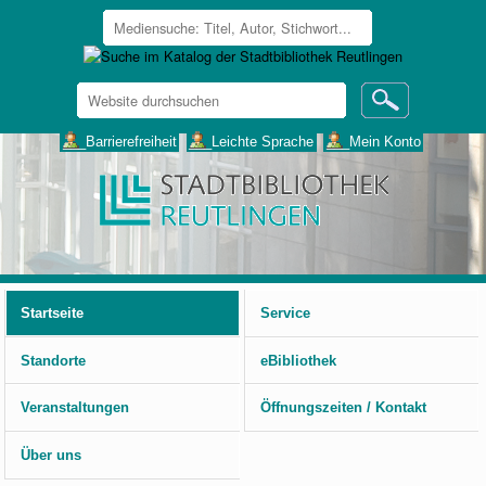
Website
durchsuchen
Erweiterte
___Barrierefreiheit
___Leichte Sprache
___Mein Konto
Suche…
Benutzerspezifische
Werkzeuge
Startseite
Service
Standorte
eBibliothek
Veranstaltungen
Öffnungszeiten / Kontakt
Über uns