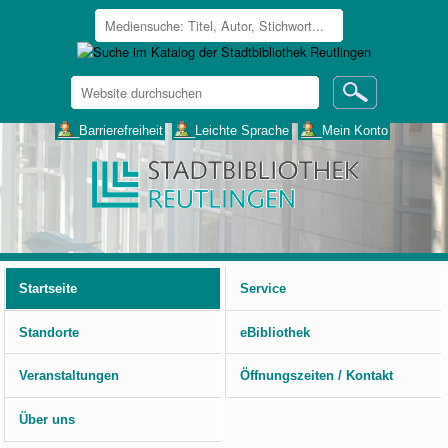
Website
durchsuchen
Erweiterte
___Barrierefreiheit
___Leichte Sprache
___Mein Konto
Suche…
Benutzerspezifische
Werkzeuge
Startseite
Service
Standorte
eBibliothek
Veranstaltungen
Öffnungszeiten / Kontakt
Über uns