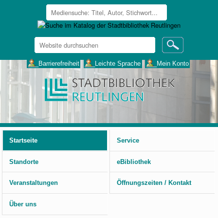
Website
durchsuchen
Erweiterte
___Barrierefreiheit
___Leichte Sprache
___Mein Konto
Suche…
Benutzerspezifische
Werkzeuge
Startseite
Service
Standorte
eBibliothek
Veranstaltungen
Öffnungszeiten / Kontakt
Über uns