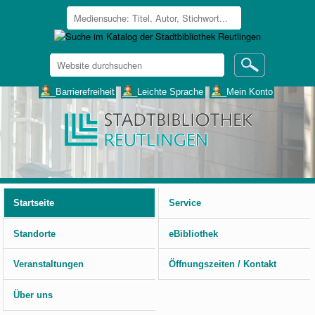
Website
durchsuchen
Erweiterte
___Barrierefreiheit
___Leichte Sprache
___Mein Konto
Suche…
Benutzerspezifische
Werkzeuge
Startseite
Service
Standorte
eBibliothek
Veranstaltungen
Öffnungszeiten / Kontakt
Über uns