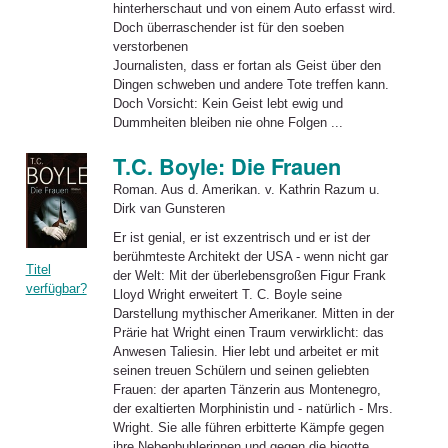
hinterherschaut und von einem Auto erfasst wird.
Doch überraschender ist für den soeben
verstorbenen
Journalisten, dass er fortan als Geist über den
Dingen schweben und andere Tote treffen kann.
Doch Vorsicht: Kein Geist lebt ewig und
Dummheiten bleiben nie ohne Folgen ...
T.C. Boyle: Die Frauen
Roman. Aus d. Amerikan. v. Kathrin Razum u.
Dirk van Gunsteren
Er ist genial, er ist exzentrisch und er ist der
berühmteste Architekt der USA - wenn nicht gar
Titel
der Welt: Mit der überlebensgroßen Figur Frank
verfügbar?
Lloyd Wright erweitert T. C.
Boyle
seine
Darstellung mythischer Amerikaner. Mitten in der
Prärie hat Wright einen Traum verwirklicht: das
Anwesen Taliesin. Hier lebt und arbeitet er mit
seinen treuen Schülern und seinen geliebten
Frauen
: der aparten Tänzerin aus Montenegro,
der exaltierten Morphinistin und - natürlich - Mrs.
Wright. Sie alle führen erbitterte Kämpfe gegen
ihre Nebenbuhlerinnen und gegen die bigotte