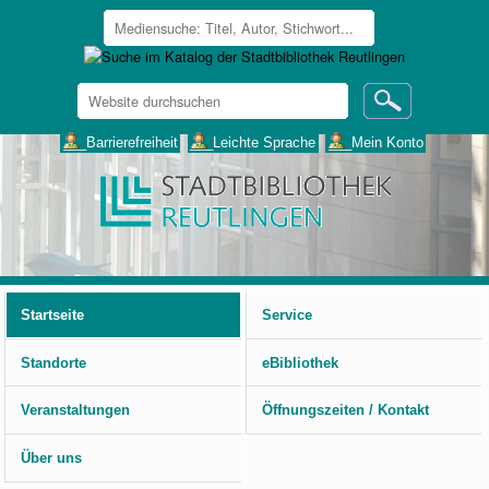
Website
durchsuchen
Erweiterte
___Barrierefreiheit
___Leichte Sprache
___Mein Konto
Suche…
Benutzerspezifische
Werkzeuge
Startseite
Service
Standorte
eBibliothek
Veranstaltungen
Öffnungszeiten / Kontakt
Über uns