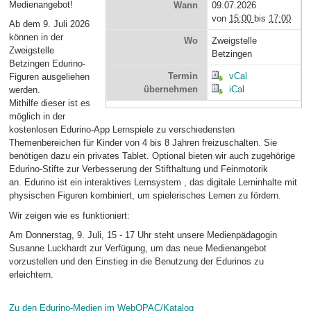
Medienangebot!
Wann
09.07.2026
von
15:00
bis
17:00
Ab dem 9. Juli 2026
können in der
Wo
Zweigstelle
Zweigstelle
Betzingen
Betzingen Edurino-
Termin
vCal
Figuren ausgeliehen
übernehmen
iCal
werden.
Mithilfe dieser ist es
möglich in der
kostenlosen Edurino-App Lernspiele zu verschiedensten
Themenbereichen für Kinder von 4 bis 8 Jahren freizuschalten. Sie
benötigen dazu ein privates Tablet. Optional bieten wir auch zugehörige
Edurino-Stifte zur Verbesserung der Stifthaltung und Feinmotorik
an. Edurino ist ein interaktives Lernsystem , das digitale Lerninhalte mit
physischen Figuren kombiniert, um spielerisches Lernen zu fördern.
Wir zeigen wie es funktioniert:
Am Donnerstag, 9. Juli, 15 - 17 Uhr
steht unsere Medienpädagogin
Susanne Luckhardt zur Verfügung, um das neue Medienangebot
vorzustellen und den Einstieg in die Benutzung der Edurinos zu
erleichtern.
Zu den Edurino-Medien im WebOPAC/Katalog