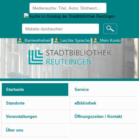
Website
durchsuchen
Erweiterte
___Barrierefreiheit
___Leichte Sprache
___Mein Konto
Suche…
Benutzerspezifische
Werkzeuge
Startseite
Service
Standorte
eBibliothek
Veranstaltungen
Öffnungszeiten / Kontakt
Über uns