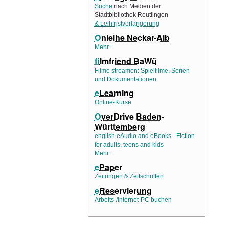
Suche
nach Medien der
Stadtbibliothek Reutlingen
& Leihfristverlängerung
O
nleihe Neckar-Alb
Mehr...
f
ilmfriend BaWü
Filme streamen: Spielfilme, Serien
und Dokumentationen
e
Learning
Online-Kurse
O
verDrive Baden-
Württemberg
english eAudio and eBooks - Fiction
for adults, teens and kids
Mehr...
e
Paper
Zeitungen & Zeitschriften
e
Reservierung
Arbeits-/Internet-PC buchen