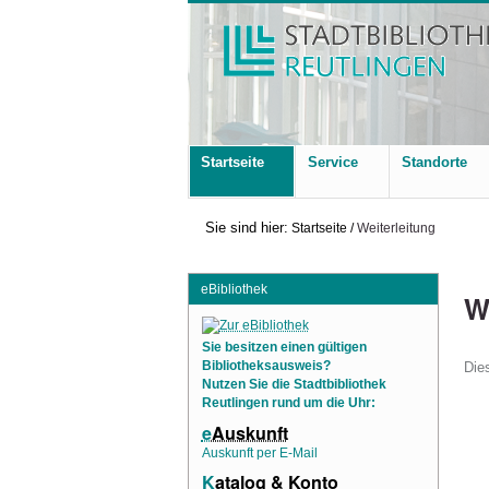
Startseite
Service
Standorte
Sie sind hier:
Startseite
/
Weiterleitung
eBibliothek
W
Sie besitzen einen gültigen
Dies
Bibliotheksausweis?
Nutzen Sie die Stadtbibliothek
Reutlingen rund um die Uhr:
e
Auskunft
Auskunft per E-Mail
K
atalog & Konto