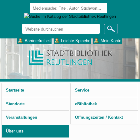
Website
durchsuchen
Erweiterte
___Barrierefreiheit
___Leichte Sprache
___Mein Konto
Suche…
Benutzerspezifische
Werkzeuge
Startseite
Service
Standorte
eBibliothek
Veranstaltungen
Öffnungszeiten / Kontakt
Über uns