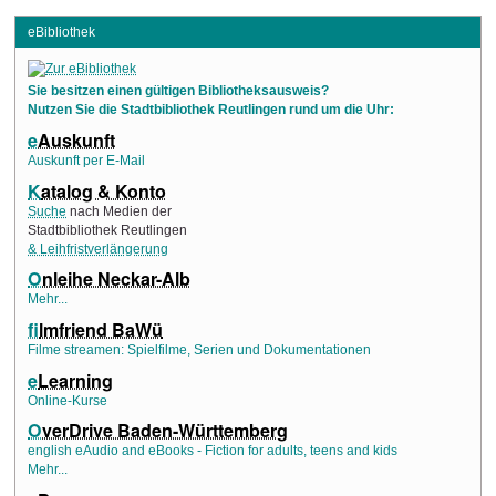
eBibliothek
Sie besitzen einen gültigen Bibliotheksausweis?
Nutzen Sie die Stadtbibliothek Reutlingen rund um die Uhr:
e
Auskunft
Auskunft per E-Mail
K
atalog & Konto
Suche
nach Medien der
Stadtbibliothek Reutlingen
& Leihfristverlängerung
O
nleihe Neckar-Alb
Mehr...
f
ilmfriend BaWü
Filme streamen: Spielfilme, Serien und Dokumentationen
e
Learning
Online-Kurse
O
verDrive Baden-Württemberg
english eAudio and eBooks - Fiction for adults, teens and kids
Mehr...