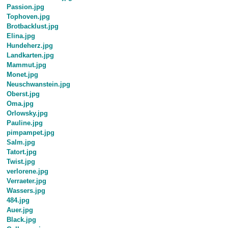
Passion.jpg
Tophoven.jpg
Brotbacklust.jpg
Elina.jpg
Hundeherz.jpg
Landkarten.jpg
Mammut.jpg
Monet.jpg
Neuschwanstein.jpg
Oberst.jpg
Oma.jpg
Orlowsky.jpg
Pauline.jpg
pimpampet.jpg
Salm.jpg
Tatort.jpg
Twist.jpg
verlorene.jpg
Verraeter.jpg
Wassers.jpg
484.jpg
Auer.jpg
Black.jpg