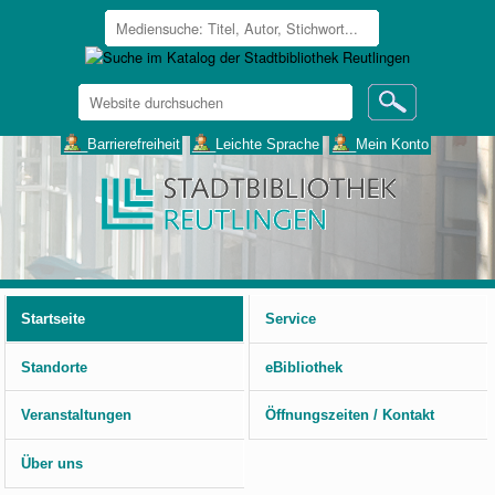
Website
durchsuchen
Erweiterte
___Barrierefreiheit
___Leichte Sprache
___Mein Konto
Suche…
Benutzerspezifische
Werkzeuge
Startseite
Service
Standorte
eBibliothek
Veranstaltungen
Öffnungszeiten / Kontakt
Über uns