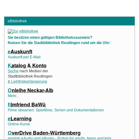
eBibliothek
Sie besitzen einen gültigen Bibliotheksausweis?
Nutzen Sie die Stadtbibliothek Reutlingen rund um die Uhr:
e
Auskunft
Auskunft per E-Mail
K
atalog & Konto
Suche
nach Medien der
Stadtbibliothek Reutlingen
& Leihfristverlängerung
O
nleihe Neckar-Alb
Mehr...
f
ilmfriend BaWü
Filme streamen: Spielfilme, Serien und Dokumentationen
e
Learning
Online-Kurse
O
verDrive Baden-Württemberg
english eAudio and eBooks - Fiction for adults, teens and kids