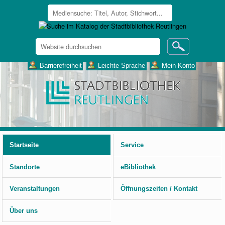
Website
durchsuchen
Erweiterte
___Barrierefreiheit
___Leichte Sprache
___Mein Konto
Suche…
Benutzerspezifische
Werkzeuge
Startseite
Service
Standorte
eBibliothek
Veranstaltungen
Öffnungszeiten / Kontakt
Über uns