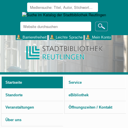
Website
durchsuchen
Erweiterte
___Barrierefreiheit
___Leichte Sprache
___Mein Konto
Suche…
Benutzerspezifische
Werkzeuge
Startseite
Service
Standorte
eBibliothek
Veranstaltungen
Öffnungszeiten / Kontakt
Über uns