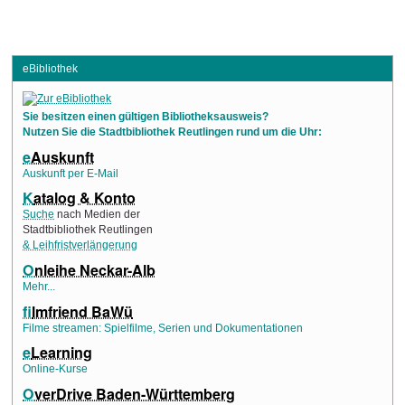
eBibliothek
Sie besitzen einen gültigen Bibliotheksausweis?
Nutzen Sie die Stadtbibliothek Reutlingen rund um die Uhr:
e
Auskunft
Auskunft per E-Mail
K
atalog & Konto
Suche
nach Medien der
Stadtbibliothek Reutlingen
& Leihfristverlängerung
O
nleihe Neckar-Alb
Mehr...
f
ilmfriend BaWü
Filme streamen: Spielfilme, Serien und Dokumentationen
e
Learning
Online-Kurse
O
verDrive Baden-Württemberg