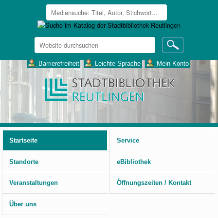
Website
durchsuchen
Erweiterte
___Barrierefreiheit
___Leichte Sprache
___Mein Konto
Suche…
Benutzerspezifische
Werkzeuge
Startseite
Service
Standorte
eBibliothek
Veranstaltungen
Öffnungszeiten / Kontakt
Über uns