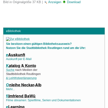
Bild in Originalgröße
37 KB
|
Anzeigen
Download
eBibliothek
Sie besitzen einen gültigen Bibliotheksausweis?
Nutzen Sie die Stadtbibliothek Reutlingen rund um die Uhr:
e
Auskunft
Auskunft per E-Mail
K
atalog & Konto
Suche
nach Medien der
Stadtbibliothek Reutlingen
& Leihfristverlängerung
O
nleihe Neckar-Alb
Mehr...
f
ilmfriend BaWü
Filme streamen: Spielfilme, Serien und Dokumentationen
e
Learning