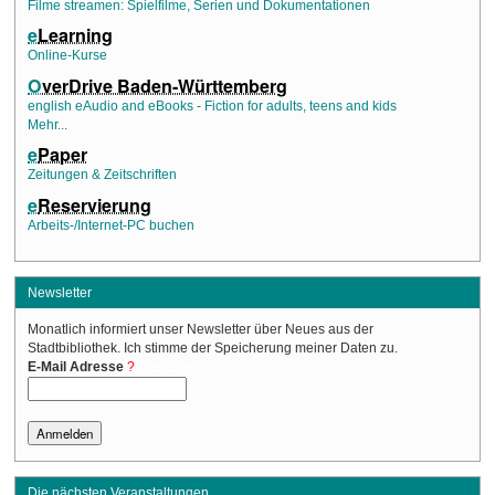
Filme streamen: Spielfilme, Serien und Dokumentationen
e
Learning
Online-Kurse
O
verDrive Baden-Württemberg
english eAudio and eBooks - Fiction for adults, teens and kids
Mehr...
e
Paper
Zeitungen & Zeitschriften
e
Reservierung
Arbeits-/Internet-PC buchen
Newsletter
Monatlich informiert unser Newsletter über Neues aus der
Stadtbibliothek. Ich stimme der Speicherung meiner Daten zu.
(Required)
E-Mail Adresse
Die nächsten Veranstaltungen