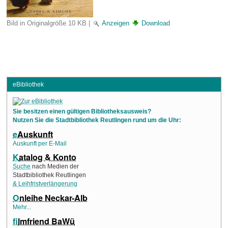
Bild in Originalgröße
10 KB
|
Anzeigen
Download
eBibliothek
Sie besitzen einen gültigen Bibliotheksausweis?
Nutzen Sie die Stadtbibliothek Reutlingen rund um die Uhr:
e
Auskunft
Auskunft per E-Mail
K
atalog & Konto
Suche
nach Medien der
Stadtbibliothek Reutlingen
& Leihfristverlängerung
O
nleihe Neckar-Alb
Mehr...
f
ilmfriend BaWü