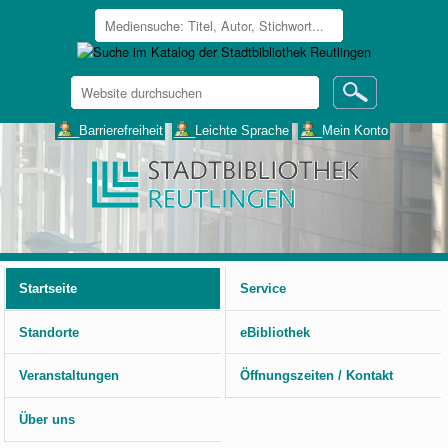
Website
durchsuchen
Erweiterte
___Barrierefreiheit
___Leichte Sprache
___Mein Konto
Suche…
Benutzerspezifische
Werkzeuge
Startseite
Service
Standorte
eBibliothek
Veranstaltungen
Öffnungszeiten / Kontakt
Über uns