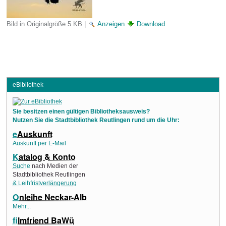
Bild in Originalgröße
5 KB
|
Anzeigen
Download
eBibliothek
Sie besitzen einen gültigen Bibliotheksausweis?
Nutzen Sie die Stadtbibliothek Reutlingen rund um die Uhr:
e
Auskunft
Auskunft per E-Mail
K
atalog & Konto
Suche
nach Medien der
Stadtbibliothek Reutlingen
& Leihfristverlängerung
O
nleihe Neckar-Alb
Mehr...
f
ilmfriend BaWü