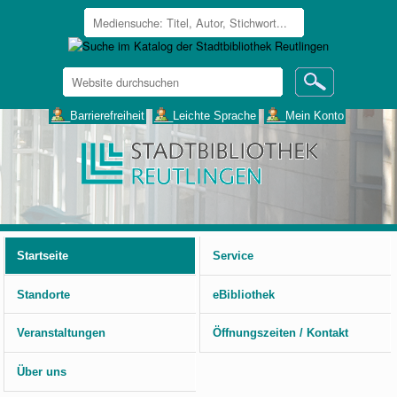
Website
durchsuchen
Erweiterte
___Barrierefreiheit
___Leichte Sprache
___Mein Konto
Suche…
Benutzerspezifische
Werkzeuge
Startseite
Service
Standorte
eBibliothek
Veranstaltungen
Öffnungszeiten / Kontakt
Über uns