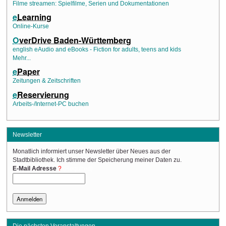
Filme streamen: Spielfilme, Serien und Dokumentationen
e
Learning
Online-Kurse
O
verDrive Baden-Württemberg
english eAudio and eBooks - Fiction for adults, teens and kids
Mehr...
e
Paper
Zeitungen & Zeitschriften
e
Reservierung
Arbeits-/Internet-PC buchen
Newsletter
Monatlich informiert unser Newsletter über Neues aus der
Stadtbibliothek. Ich stimme der Speicherung meiner Daten zu.
(Required)
E-Mail Adresse
Die nächsten Veranstaltungen