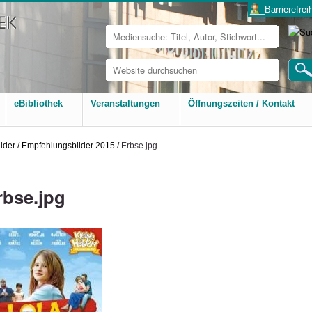
___Barrierefreih
Website
durchsuchen
Erweiterte
Suche…
eBibliothek
Veranstaltungen
Öffnungszeiten / Kontakt
lder
/
Empfehlungsbilder 2015
/
Erbse.jpg
rbse.jpg