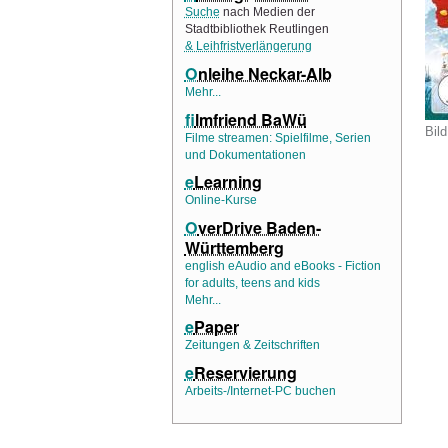
Suche
nach Medien der
Stadtbibliothek Reutlingen
& Leihfristverlängerung
O
nleihe Neckar-Alb
Mehr...
f
ilmfriend BaWü
Bild
Filme streamen: Spielfilme, Serien
und Dokumentationen
e
Learning
Online-Kurse
O
verDrive Baden-
Württemberg
english eAudio and eBooks - Fiction
for adults, teens and kids
Mehr...
e
Paper
Zeitungen & Zeitschriften
e
Reservierung
Arbeits-/Internet-PC buchen