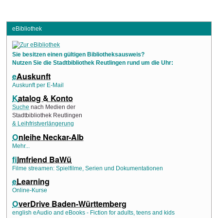
eBibliothek
Sie besitzen einen gültigen Bibliotheksausweis?
Nutzen Sie die Stadtbibliothek Reutlingen rund um die Uhr:
e
Auskunft
Auskunft per E-Mail
K
atalog & Konto
Suche
nach Medien der
Stadtbibliothek Reutlingen
& Leihfristverlängerung
O
nleihe Neckar-Alb
Mehr...
f
ilmfriend BaWü
Filme streamen: Spielfilme, Serien und Dokumentationen
e
Learning
Online-Kurse
O
verDrive Baden-Württemberg
english eAudio and eBooks - Fiction for adults, teens and kids