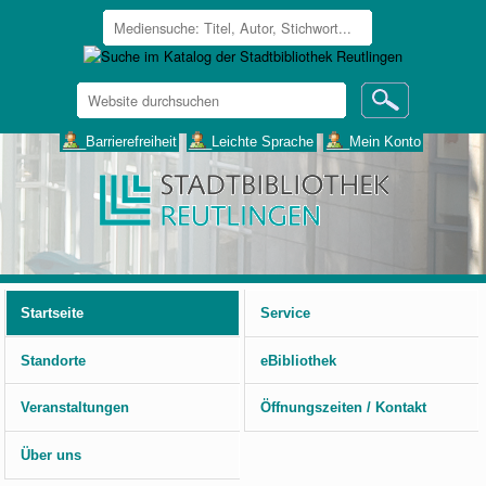
Website
durchsuchen
Erweiterte
___Barrierefreiheit
___Leichte Sprache
___Mein Konto
Suche…
Benutzerspezifische
Werkzeuge
Startseite
Service
Standorte
eBibliothek
Veranstaltungen
Öffnungszeiten / Kontakt
Über uns