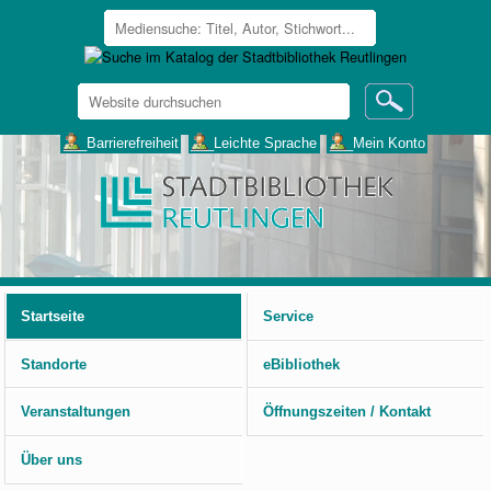
Website
durchsuchen
Erweiterte
___Barrierefreiheit
___Leichte Sprache
___Mein Konto
Suche…
Benutzerspezifische
Werkzeuge
Startseite
Service
Standorte
eBibliothek
Veranstaltungen
Öffnungszeiten / Kontakt
Über uns