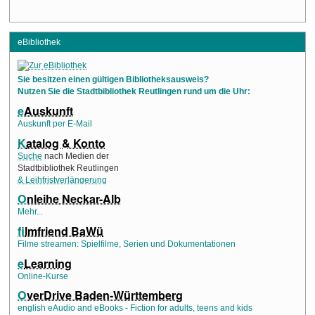
eBibliothek
Sie besitzen einen gültigen Bibliotheksausweis?
Nutzen Sie die Stadtbibliothek Reutlingen rund um die Uhr:
e
Auskunft
Auskunft per E-Mail
K
atalog & Konto
Suche
nach Medien der
Stadtbibliothek Reutlingen
& Leihfristverlängerung
O
nleihe Neckar-Alb
Mehr...
f
ilmfriend BaWü
Filme streamen: Spielfilme, Serien und Dokumentationen
e
Learning
Online-Kurse
O
verDrive Baden-Württemberg
english eAudio and eBooks - Fiction for adults, teens and kids