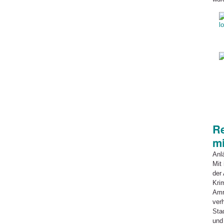
Re
mi
Anl
Mit
der 
Kri
Amr
ver
Sta
und 