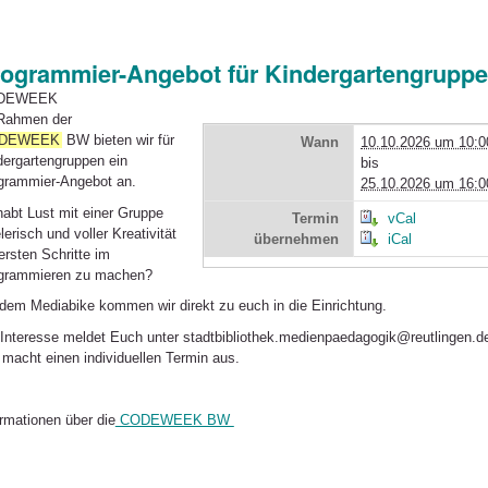
ogrammier-Angebot für Kindergartengrupp
DEWEEK
Rahmen der
DEWEEK
BW bieten wir für
Wann
10.10.2026 um 10:0
dergartengruppen ein
bis
grammier-Angebot an.
25.10.2026 um 16:0
habt Lust mit einer Gruppe
Termin
vCal
lerisch und voller Kreativität
übernehmen
iCal
ersten Schritte im
grammieren zu machen?
 dem Mediabike kommen wir direkt zu euch in die Einrichtung.
 Interesse meldet Euch unter stadtbibliothek.medienpaedagogik@reutlingen.d
 macht einen individuellen Termin aus.
ormationen über die
CODEWEEK BW