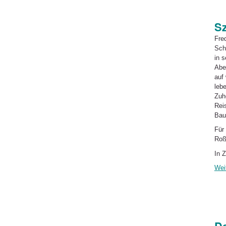
S
Fre
Sch
in s
Abe
auf
leb
Zuh
Rei
Bau
Für
Roß
In 
Wei