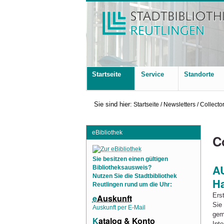
Startseite
Service
Standorte
Sie sind hier:
Startseite
/
Newsletters
/
Collecto
eBibliothek
C
Sie besitzen einen gültigen
A
Bibliotheksausweis?
Nutzen Sie die Stadtbibliothek
Ha
Reutlingen rund um die Uhr:
Ers
e
Auskunft
Sie
Auskunft per E-Mail
gem
K
atalog & Konto
Int