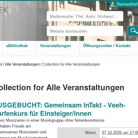
___Barrierefreih
Website
durchsuchen
Erweiterte
Suche…
eBibliothek
Veranstaltungen
Öffnungszeiten / Kontakt
rs
/
Alle Veranstaltungen
/
Collection for Alle Veranstaltungen
ollection for Alle Veranstaltungen
USGEBUCHT: Gemeinsam InTakt - Veeh-
rfenkurs für Einsteiger/innen
tes Musizieren in einer Musikgruppe ohne Notenkenntnisse
 haben Freude am
einsamen Musizieren und
Wann
07.10.2026 um 17:0
eresse am Musikinstrument