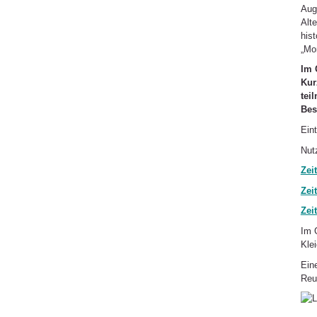
Aug
Alt
his
„Mo
Im 
Kur
tei
Bes
Eint
Nut
Zei
Zei
Zei
Im 
Kle
Ein
Reu