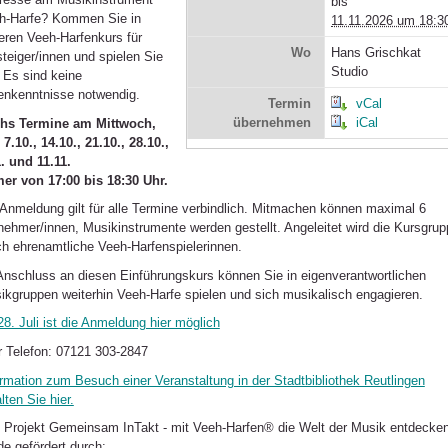
bis
h-Harfe? Kommen Sie in
11.11.2026 um 18:3
eren Veeh-Harfenkurs für
Wo
Hans Grischkat
steiger/innen und spielen Sie
Studio
! Es sind keine
enkenntnisse notwendig.
Termin
vCal
übernehmen
iCal
hs Termine am Mittwoch,
7.10., 14.10., 21.10., 28.10.,
1. und 11.11.
er von 17:00 bis 18:30 Uhr.
 Anmeldung gilt für alle Termine verbindlich. Mitmachen können maximal 6
lnehmer/innen, Musikinstrumente werden gestellt. Angeleitet wird die Kursgru
ch ehrenamtliche Veeh-Harfenspielerinnen.
Anschluss an diesen Einführungskurs können Sie in eigenverantwortlichen
ikgruppen weiterhin Veeh-Harfe spielen und sich musikalisch engagieren.
8. Juli ist die Anmeldung hier möglich
r Telefon: 07121 303-2847
ormation zum Besuch einer Veranstaltung in der Stadtbibliothek Reutlingen
lten Sie hier.
 Projekt Gemeinsam InTakt - mit Veeh-Harfen® die Welt der Musik entdecke
de gefördert durch: