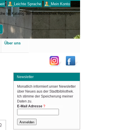
eit
___Leichte Sprache
___Mein Konto
Benutzerspezifische
Über uns
Werkzeuge
Newsletter
Monatlich informiert unser Newsletter
über Neues aus der Stadtbibliothek.
Ich stimme der Speicherung meiner
Daten zu.
(Required)
E-Mail Adresse
0