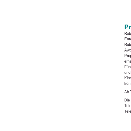
Pr
Rob
Ent
Rob
Awb
Pro
erha
Füh
und
Kin
kön
Ab 
Die
Tel
Tel