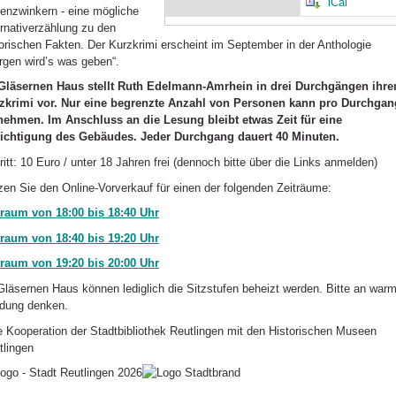
iCal
enzwinkern - eine mögliche
ernativerzählung zu den
torischen Fakten. Der Kurzkrimi erscheint im September in der Anthologie
rgen wird’s was geben“.
Gläsernen Haus stellt Ruth Edelmann-Amrhein in drei Durchgängen ihre
zkrimi vor. Nur eine begrenzte Anzahl von Personen kann pro Durchgan
lnehmen. Im Anschluss an die Lesung bleibt etwas Zeit für eine
ichtigung des Gebäudes. Jeder Durchgang dauert 40 Minuten.
ritt: 10 Euro / unter 18 Jahren frei (dennoch bitte über die Links anmelden)
zen Sie den Online-Vorverkauf für einen der folgenden Zeiträume:
traum von 18:00 bis 18:40 Uhr
traum von 18:40 bis 19:20 Uhr
traum von 19:20 bis 20:00 Uhr
Gläsernen Haus können lediglich die Sitzstufen beheizt werden. Bitte an war
idung denken.
e Kooperation der Stadtbibliothek Reutlingen mit den Historischen Museen
tlingen