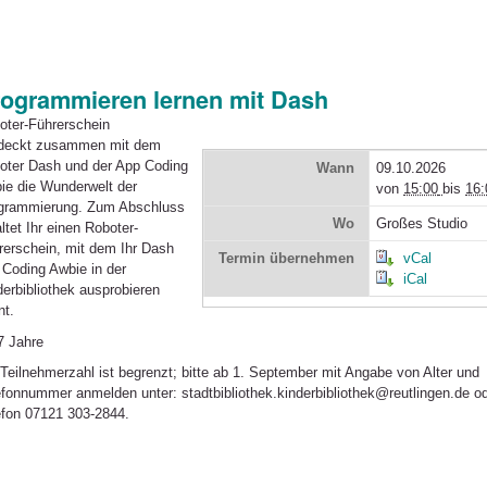
ogrammieren lernen mit Dash
oter-Führerschein
deckt zusammen mit dem
oter Dash und der App Coding
Wann
09.10.2026
ie die Wunderwelt der
von
15:00
bis
16:
grammierung. Zum Abschluss
Wo
Großes Studio
ltet Ihr einen Roboter-
rerschein, mit dem Ihr Dash
Termin übernehmen
vCal
 Coding Awbie in der
iCal
derbibliothek ausprobieren
nt.
7 Jahre
 Teilnehmerzahl ist begrenzt; bitte ab 1. September mit Angabe von Alter und
efonnummer anmelden unter: stadtbibliothek.kinderbibliothek@reutlingen.de o
efon 07121 303-2844.