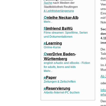
Suche
nach Medien der
Vee
Stadtbibliothek Reutlingen
uns
& Leihfristverlängerung
Ein
O
nleihe Neckar-Alb
mit
Mehr...
Not
f
ilmfriend BaWü
Sec
Filme streamen: Spielfilme, Serien
den 
und Dokumentationen
4.1
e
Learning
imm
Online-Kurse
Die
O
verDrive Baden-
Tei
Württemberg
dur
english eAudio and eBooks - Fiction
Im 
for adults, teens and kids
Mus
Mehr...
Ab 2
e
Paper
Zeitungen & Zeitschriften
ode
e
Reservierung
Inf
Arbeits-/Internet-PC buchen
erha
Das
wur