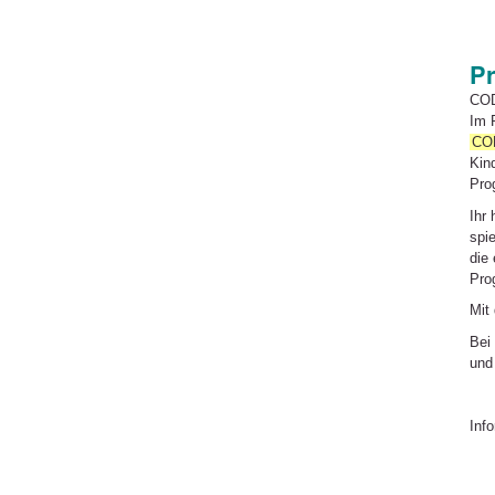
Pr
CO
Im 
CO
Kin
Pro
Ihr 
spie
die 
Pro
Mit
Bei
und
Inf