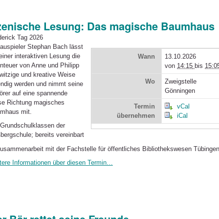
zenische Lesung: Das magische Baumhaus
derick Tag 2026
auspieler Stephan Bach lässt
einer interaktiven Lesung die
Wann
13.10.2026
nteuer von Anne und Philipp
von
14:15
bis
15:0
 witzige und kreative Weise
Wo
Zweigstelle
endig werden und nimmt seine
Gönningen
örer auf eine spannende
se Richtung magisches
Termin
vCal
mhaus mit.
übernehmen
iCal
 Grundschulklassen der
bergschule; bereits vereinbart
Zusammenarbeit mit der Fachstelle für öffentliches Bibliothekswesen Tübinge
tere Informationen über diesen Termin…