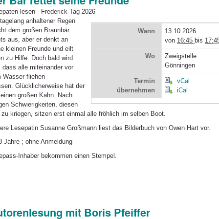
r Bär rettet seine Freunde
epaten lesen - Frederick Tag 2026
 tagelang anhaltener Regen
ht dem großen Braunbär
Wann
13.10.2026
ts aus, aber er denkt an
von
16:45
bis
17:4
e kleinen Freunde und eilt
Wo
Zweigstelle
n zu Hilfe. Doch bald wird
Gönningen
, dass alle miteinander vor
 Wasser fliehen
Termin
vCal
sen.
Glücklicherweise hat der
übernehmen
iCal
 einen großen Kahn. Nach
igen Schwierigkeiten, diesen
t zu kriegen, sitzen erst einmal alle fröhlich im selben Boot.
ere Lesepatin Susanne Großmann liest das Bilderbuch von Owen Hart vor.
3 Jahre ; ohne Anmeldung
epass-Inhaber bekommen einen Stempel.
torenlesung mit Boris Pfeiffer