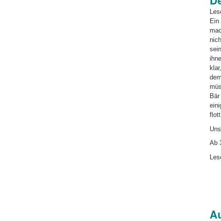
De
Les
Ein
mac
nich
sein
ihne
klar
dem
müs
Bär
ein
flot
Uns
Ab 
Les
Au