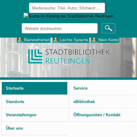
Website
durchsuchen
Erweiterte
___Barrierefreiheit
___Leichte Sprache
___Mein Konto
Suche…
Benutzerspezifische
Werkzeuge
Startseite
Service
Standorte
eBibliothek
Veranstaltungen
Öffnungszeiten / Kontakt
Über uns