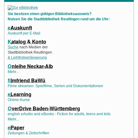
Sie besitzen einen gültigen Bibliotheksausweis?
Nutzen Sie die Stadtbibliothek Reutlingen rund um die Uhr:
e
Auskunft
Auskunft per E-Mail
K
atalog & Konto
Suche
nach Medien der
Stadtbibliothek Reutlingen
& Leihfristverlängerung
O
nleihe Neckar-Alb
Mehr...
f
ilmfriend BaWü
Filme streamen: Spielfilme, Serien und Dokumentationen
e
Learning
Online-Kurse
O
verDrive Baden-Württemberg
english eAudio and eBooks - Fiction for adults, teens and kids
Mehr...
e
Paper
Zeitungen & Zeitschriften