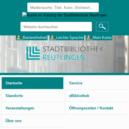
Website
durchsuchen
Erweiterte
___Barrierefreiheit
___Leichte Sprache
___Mein Konto
Suche…
Benutzerspezifische
Werkzeuge
Startseite
Service
Standorte
eBibliothek
Veranstaltungen
Öffnungszeiten / Kontakt
Über uns