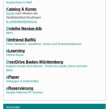
Auskunft per E-Mail
K
atalog & Konto
Suche
nach Medien der
Stadtbibliothek Reutlingen
& Leihfristverlängerung
O
nleihe Neckar-Alb
Mehr...
f
ilmfriend BaWü
Filme streamen: Spielfilme, Serien und Dokumentationen
e
Learning
Online-Kurse
O
verDrive Baden-Württemberg
english eAudio and eBooks - Fiction for adults, teens and kids
Mehr...
e
Paper
Zeitungen & Zeitschriften
e
Reservierung
Arbeits-/Internet-PC buchen
Newsletter