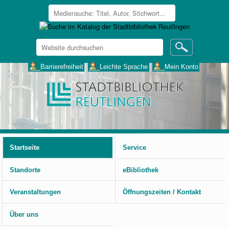
Website
durchsuchen
Erweiterte
___Barrierefreiheit
___Leichte Sprache
___Mein Konto
Suche…
Benutzerspezifische
Werkzeuge
Startseite
Service
Standorte
eBibliothek
Veranstaltungen
Öffnungszeiten / Kontakt
Über uns