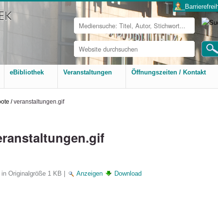
___Barrierefreih
Website
durchsuchen
Erweiterte
Suche…
eBibliothek
Veranstaltungen
Öffnungszeiten / Kontakt
ote
/
veranstaltungen.gif
eranstaltungen.gif
 in Originalgröße
1 KB
|
Anzeigen
Download