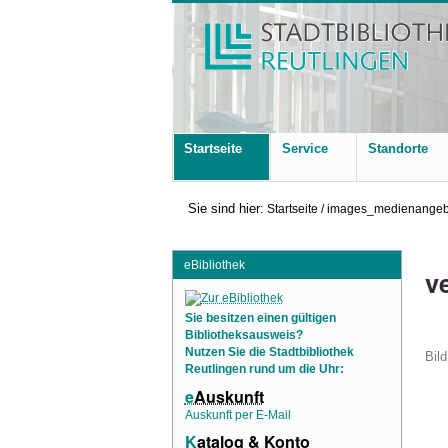
Startseite
Service
Standorte
Sie sind hier:
Startseite
/
images_medienangeb
eBibliothek
v
Sie besitzen einen gültigen
Bibliotheksausweis?
Nutzen Sie die Stadtbibliothek
Bild
Reutlingen rund um die Uhr:
e
Auskunft
Auskunft per E-Mail
K
atalog & Konto