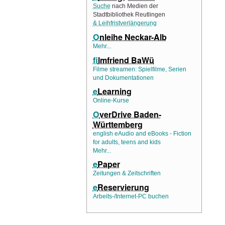
Suche
nach Medien der
Stadtbibliothek Reutlingen
& Leihfristverlängerung
O
nleihe Neckar-Alb
Mehr...
f
ilmfriend BaWü
Filme streamen: Spielfilme, Serien
und Dokumentationen
e
Learning
Online-Kurse
O
verDrive Baden-
Württemberg
english eAudio and eBooks - Fiction
for adults, teens and kids
Mehr...
e
Paper
Zeitungen & Zeitschriften
e
Reservierung
Arbeits-/Internet-PC buchen