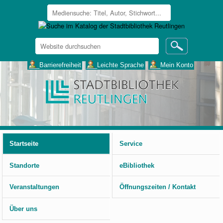
Website
durchsuchen
Erweiterte
___Barrierefreiheit
___Leichte Sprache
___Mein Konto
Suche…
Benutzerspezifische
Werkzeuge
Startseite
Service
Standorte
eBibliothek
Veranstaltungen
Öffnungszeiten / Kontakt
Über uns