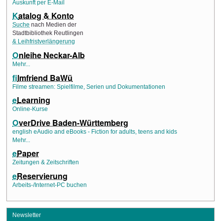
Auskunft per E-Mail
K
atalog & Konto
Suche
nach Medien der
Stadtbibliothek Reutlingen
& Leihfristverlängerung
O
nleihe Neckar-Alb
Mehr...
f
ilmfriend BaWü
Filme streamen: Spielfilme, Serien und Dokumentationen
e
Learning
Online-Kurse
O
verDrive Baden-Württemberg
english eAudio and eBooks - Fiction for adults, teens and kids
Mehr...
e
Paper
Zeitungen & Zeitschriften
e
Reservierung
Arbeits-/Internet-PC buchen
Newsletter