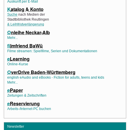
Auskunft per E-Mail
K
atalog & Konto
Suche
nach Medien der
Stadtbibliothek Reutlingen
& Leihfristverlängerung
O
nleihe Neckar-Alb
Mehr...
f
ilmfriend BaWü
Filme streamen: Spielfilme, Serien und Dokumentationen
e
Learning
Online-Kurse
O
verDrive Baden-Württemberg
english eAudio and eBooks - Fiction for adults, teens and kids
Mehr...
e
Paper
Zeitungen & Zeitschriften
e
Reservierung
Arbeits-/Internet-PC buchen
Newsletter