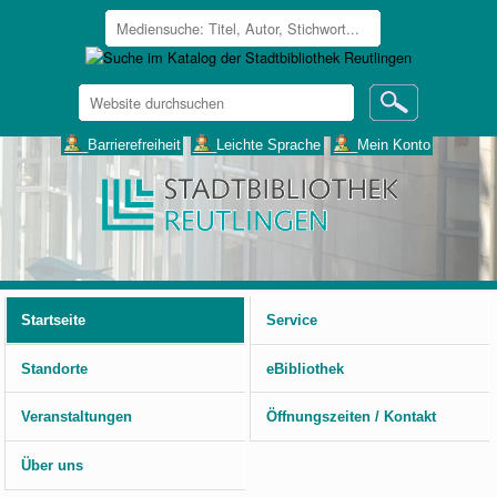
Website
durchsuchen
Erweiterte
___Barrierefreiheit
___Leichte Sprache
___Mein Konto
Suche…
Benutzerspezifische
Werkzeuge
Startseite
Service
Standorte
eBibliothek
Veranstaltungen
Öffnungszeiten / Kontakt
Über uns