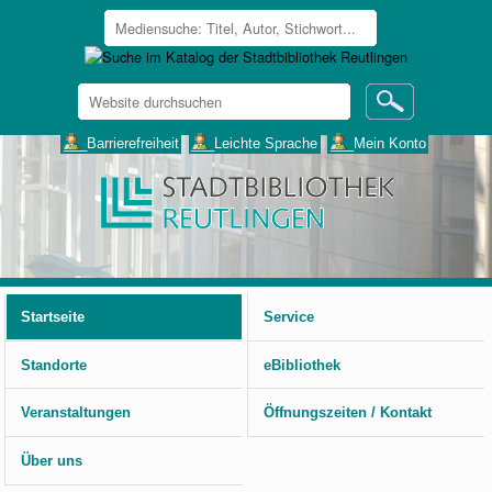
Website
durchsuchen
Erweiterte
___Barrierefreiheit
___Leichte Sprache
___Mein Konto
Suche…
Benutzerspezifische
Werkzeuge
Startseite
Service
Standorte
eBibliothek
Veranstaltungen
Öffnungszeiten / Kontakt
Über uns