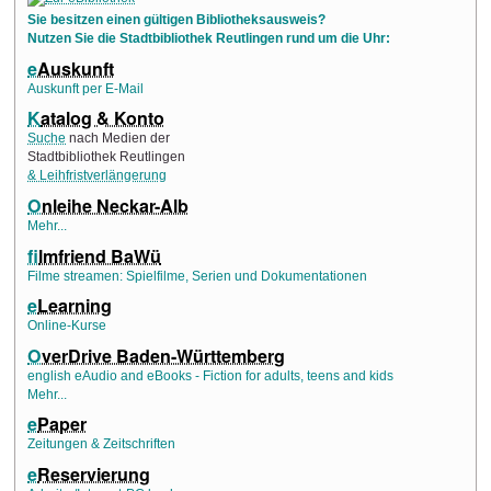
Sie besitzen einen gültigen Bibliotheksausweis?
Nutzen Sie die Stadtbibliothek Reutlingen rund um die Uhr:
e
Auskunft
Auskunft per E-Mail
K
atalog & Konto
Suche
nach Medien der
Stadtbibliothek Reutlingen
& Leihfristverlängerung
O
nleihe Neckar-Alb
Mehr...
f
ilmfriend BaWü
Filme streamen: Spielfilme, Serien und Dokumentationen
e
Learning
Online-Kurse
O
verDrive Baden-Württemberg
english eAudio and eBooks - Fiction for adults, teens and kids
Mehr...
e
Paper
Zeitungen & Zeitschriften
e
Reservierung