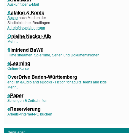
Auskunft per E-Mail
K
atalog & Konto
Suche
nach Medien der
Stadtbibliothek Reutlingen
& Leihfristverlängerung
O
nleihe Neckar-Alb
Mehr...
f
ilmfriend BaWü
Filme streamen: Spielfilme, Serien und Dokumentationen
e
Learning
Online-Kurse
O
verDrive Baden-Württemberg
english eAudio and eBooks - Fiction for adults, teens and kids
Mehr...
e
Paper
Zeitungen & Zeitschriften
e
Reservierung
Arbeits-/Internet-PC buchen
Newsletter