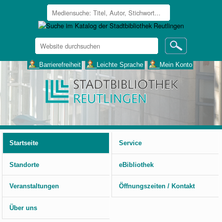
Website
durchsuchen
Erweiterte
___Barrierefreiheit
___Leichte Sprache
___Mein Konto
Suche…
Benutzerspezifische
Werkzeuge
Startseite
Service
Standorte
eBibliothek
Veranstaltungen
Öffnungszeiten / Kontakt
Über uns