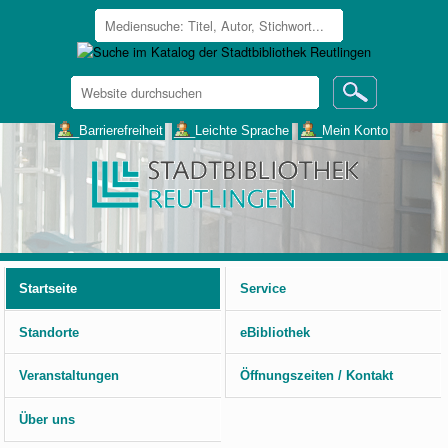
Website
durchsuchen
Erweiterte
___Barrierefreiheit
___Leichte Sprache
___Mein Konto
Suche…
Benutzerspezifische
Werkzeuge
Startseite
Service
Standorte
eBibliothek
Veranstaltungen
Öffnungszeiten / Kontakt
Über uns