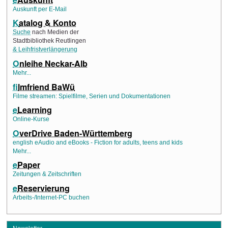
Auskunft per E-Mail
K
atalog & Konto
Suche
nach Medien der
Stadtbibliothek Reutlingen
& Leihfristverlängerung
O
nleihe Neckar-Alb
Mehr...
f
ilmfriend BaWü
Filme streamen: Spielfilme, Serien und Dokumentationen
e
Learning
Online-Kurse
O
verDrive Baden-Württemberg
english eAudio and eBooks - Fiction for adults, teens and kids
Mehr...
e
Paper
Zeitungen & Zeitschriften
e
Reservierung
Arbeits-/Internet-PC buchen