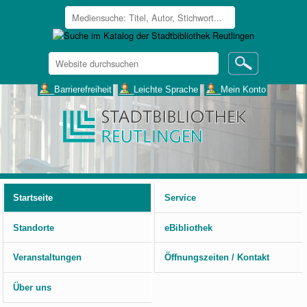
Website
durchsuchen
Erweiterte
___Barrierefreiheit
___Leichte Sprache
___Mein Konto
Suche…
Benutzerspezifische
Werkzeuge
Startseite
Service
Standorte
eBibliothek
Veranstaltungen
Öffnungszeiten / Kontakt
Über uns