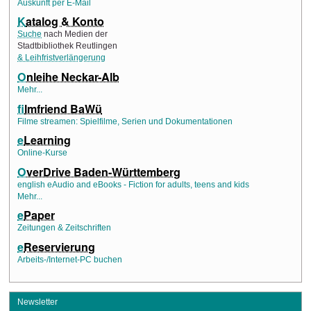
Auskunft per E-Mail
K
atalog & Konto
Suche
nach Medien der
Stadtbibliothek Reutlingen
& Leihfristverlängerung
O
nleihe Neckar-Alb
Mehr...
f
ilmfriend BaWü
Filme streamen: Spielfilme, Serien und Dokumentationen
e
Learning
Online-Kurse
O
verDrive Baden-Württemberg
english eAudio and eBooks - Fiction for adults, teens and kids
Mehr...
e
Paper
Zeitungen & Zeitschriften
e
Reservierung
Arbeits-/Internet-PC buchen
Newsletter