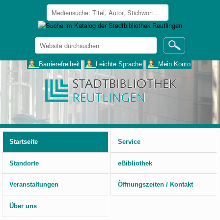
Website
durchsuchen
Erweiterte
___Barrierefreiheit
___Leichte Sprache
___Mein Konto
Suche…
Benutzerspezifische
Werkzeuge
Startseite
Service
Standorte
eBibliothek
Veranstaltungen
Öffnungszeiten / Kontakt
Über uns