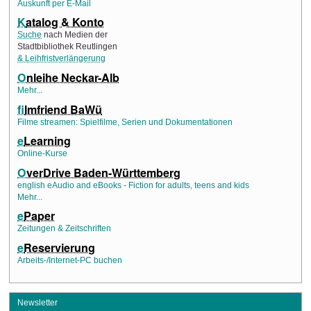
Auskunft per E-Mail
K
atalog & Konto
Suche
nach Medien der
Stadtbibliothek Reutlingen
& Leihfristverlängerung
O
nleihe Neckar-Alb
Mehr...
f
ilmfriend BaWü
Filme streamen: Spielfilme, Serien und Dokumentationen
e
Learning
Online-Kurse
O
verDrive Baden-Württemberg
english eAudio and eBooks - Fiction for adults, teens and kids
Mehr...
e
Paper
Zeitungen & Zeitschriften
e
Reservierung
Arbeits-/Internet-PC buchen
Newsletter