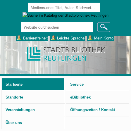
Website
durchsuchen
Erweiterte
___Barrierefreiheit
___Leichte Sprache
___Mein Konto
Suche…
Benutzerspezifische
Werkzeuge
Startseite
Service
Standorte
eBibliothek
Veranstaltungen
Öffnungszeiten / Kontakt
Über uns