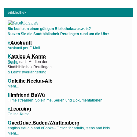
eBibliothek
Sie besitzen einen gültigen Bibliotheksausweis?
Nutzen Sie die Stadtbibliothek Reutlingen rund um die Uhr:
e
Auskunft
Auskunft per E-Mail
K
atalog & Konto
Suche
nach Medien der
Stadtbibliothek Reutlingen
& Leihfristverlängerung
O
nleihe Neckar-Alb
Mehr...
f
ilmfriend BaWü
Filme streamen: Spielfilme, Serien und Dokumentationen
e
Learning
Online-Kurse
O
verDrive Baden-Württemberg
english eAudio and eBooks - Fiction for adults, teens and kids
Mehr...