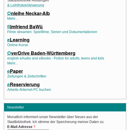
Stadtbibliothek Reutlingen
& Leihfristverlängerung
O
nleihe Neckar-Alb
Mehr...
f
ilmfriend BaWü
Filme streamen: Spielfilme, Serien und Dokumentationen
e
Learning
Online-Kurse
O
verDrive Baden-Württemberg
english eAudio and eBooks - Fiction for adults, teens and kids
Mehr...
e
Paper
Zeitungen & Zeitschriften
e
Reservierung
Arbeits-/Internet-PC buchen
Newsletter
Monatlich informiert unser Newsletter über Neues aus der
Stadtbibliothek. Ich stimme der Speicherung meiner Daten zu.
(Required)
E-Mail Adresse