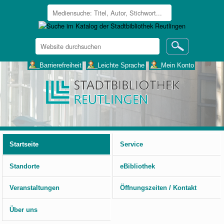
Website
durchsuchen
Erweiterte
___Barrierefreiheit
___Leichte Sprache
___Mein Konto
Suche…
Benutzerspezifische
Werkzeuge
Startseite
Service
Standorte
eBibliothek
Veranstaltungen
Öffnungszeiten / Kontakt
Über uns