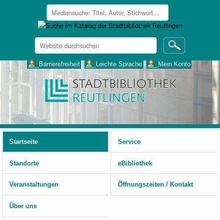
Website
durchsuchen
Erweiterte
___Barrierefreiheit
___Leichte Sprache
___Mein Konto
Suche…
Benutzerspezifische
Werkzeuge
Startseite
Service
Standorte
eBibliothek
Veranstaltungen
Öffnungszeiten / Kontakt
Über uns