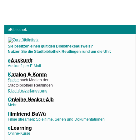
eBibliothek
Sie besitzen einen gültigen Bibliotheksausweis?
Nutzen Sie die Stadtbibliothek Reutlingen rund um die Uhr:
e
Auskunft
Auskunft per E-Mail
K
atalog & Konto
Suche
nach Medien der
Stadtbibliothek Reutlingen
& Leihfristverlängerung
O
nleihe Neckar-Alb
Mehr...
f
ilmfriend BaWü
Filme streamen: Spielfilme, Serien und Dokumentationen
e
Learning
Online-Kurse