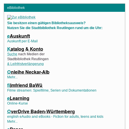
eBibliothek
Sie besitzen einen gültigen Bibliotheksausweis?
Nutzen Sie die Stadtbibliothek Reutlingen rund um die Uhr:
e
Auskunft
Auskunft per E-Mail
K
atalog & Konto
Suche
nach Medien der
Stadtbibliothek Reutlingen
& Leihfristverlängerung
O
nleihe Neckar-Alb
Mehr...
f
ilmfriend BaWü
Filme streamen: Spielfilme, Serien und Dokumentationen
e
Learning
Online-Kurse
O
verDrive Baden-Württemberg
english eAudio and eBooks - Fiction for adults, teens and kids
Mehr...