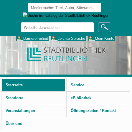
Website
durchsuchen
Erweiterte
___Barrierefreiheit
___Leichte Sprache
___Mein Konto
Suche…
Benutzerspezifische
Werkzeuge
Startseite
Service
Standorte
eBibliothek
Veranstaltungen
Öffnungszeiten / Kontakt
Über uns