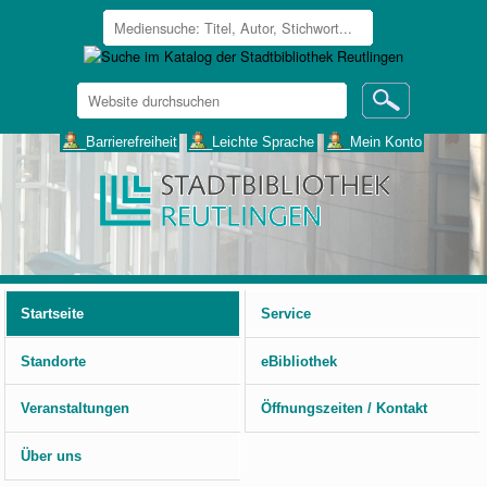
Website
durchsuchen
Erweiterte
___Barrierefreiheit
___Leichte Sprache
___Mein Konto
Suche…
Benutzerspezifische
Werkzeuge
Startseite
Service
Standorte
eBibliothek
Veranstaltungen
Öffnungszeiten / Kontakt
Über uns