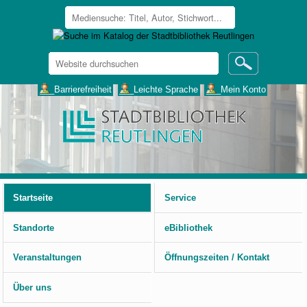
Website
durchsuchen
Erweiterte
___Barrierefreiheit
___Leichte Sprache
___Mein Konto
Suche…
Benutzerspezifische
Werkzeuge
Startseite
Service
Standorte
eBibliothek
Veranstaltungen
Öffnungszeiten / Kontakt
Über uns