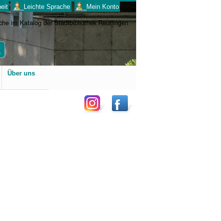
eit
___Leichte Sprache
___Mein Konto
Benutzerspezifische
Über uns
Werkzeuge