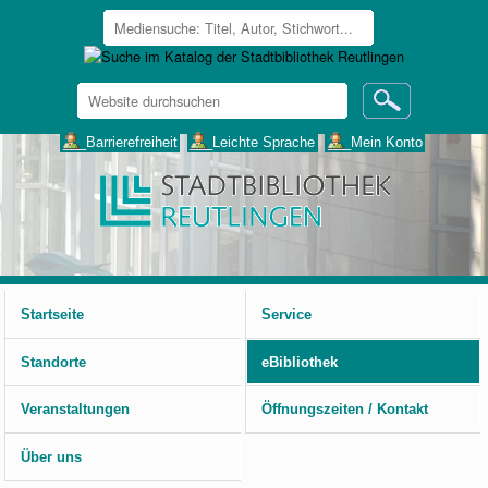
Website
durchsuchen
Erweiterte
___Barrierefreiheit
___Leichte Sprache
___Mein Konto
Suche…
Benutzerspezifische
Werkzeuge
Startseite
Service
Standorte
eBibliothek
Veranstaltungen
Öffnungszeiten / Kontakt
Über uns