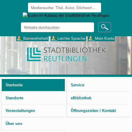
Website
durchsuchen
Erweiterte
___Barrierefreiheit
___Leichte Sprache
___Mein Konto
Suche…
Benutzerspezifische
Werkzeuge
Startseite
Service
Standorte
eBibliothek
Veranstaltungen
Öffnungszeiten / Kontakt
Über uns