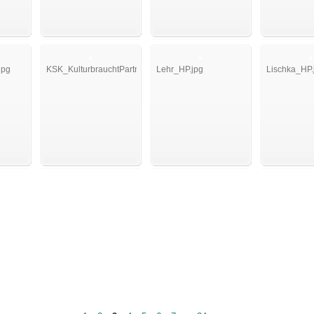
jpg
KSK_KulturbrauchtPartner_HP.jpg
Lehr_HP.jpg
Lischka_HP.