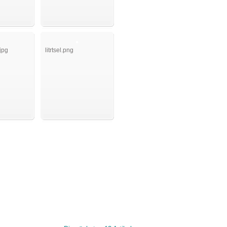
jpg
litrtsel.png