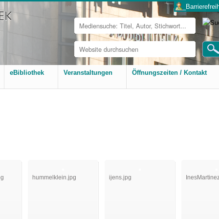
___Barrierefreih
Website
durchsuchen
Erweiterte
Suche…
eBibliothek
Veranstaltungen
Öffnungszeiten / Kontakt
pg
hummelklein.jpg
ijens.jpg
InesMartine