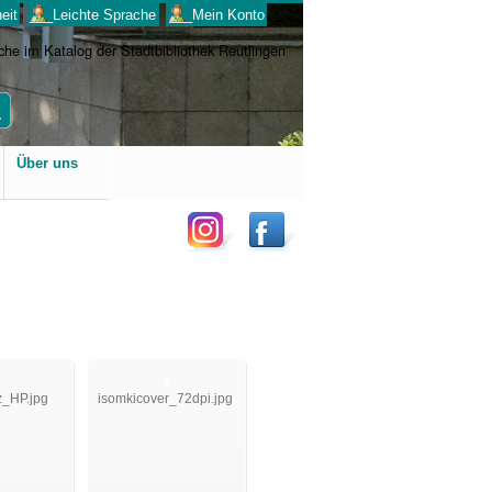
eit
___Leichte Sprache
___Mein Konto
Benutzerspezifische
Über uns
Werkzeuge
z_HP.jpg
isomkicover_72dpi.jpg