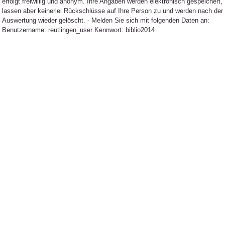
erfolgt freiwillig und anonym. Ihre Angaben werden elektronisch gespeichert,
lassen aber keinerlei Rückschlüsse auf Ihre Person zu und werden nach der
Auswertung wieder gelöscht. - Melden Sie sich mit folgenden Daten an:
Benutzername: reutlingen_user Kennwort: biblio2014