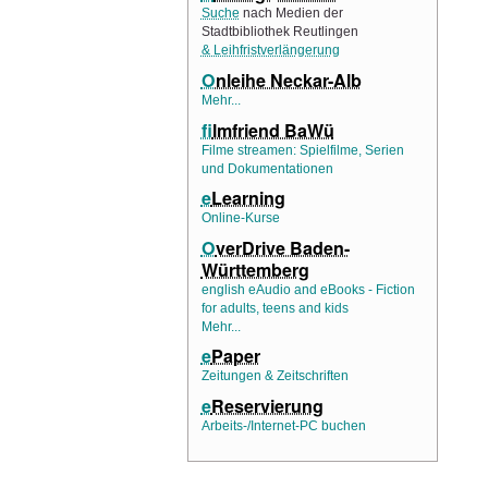
Suche
nach Medien der
Stadtbibliothek Reutlingen
& Leihfristverlängerung
O
nleihe Neckar-Alb
Mehr...
f
ilmfriend BaWü
Filme streamen: Spielfilme, Serien
und Dokumentationen
e
Learning
Online-Kurse
O
verDrive Baden-
Württemberg
english eAudio and eBooks - Fiction
for adults, teens and kids
Mehr...
e
Paper
Zeitungen & Zeitschriften
e
Reservierung
Arbeits-/Internet-PC buchen