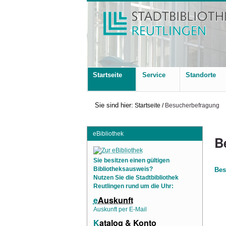
Startseite
Service
Standorte
Sie sind hier:
Startseite
/
Besucherbefragung
eBibliothek
B
Sie besitzen einen gültigen
Bes
Bibliotheksausweis?
Nutzen Sie die Stadtbibliothek
Reutlingen rund um die Uhr:
e
Auskunft
Auskunft per E-Mail
K
atalog & Konto