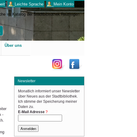
eit
___Leichte Sprache
___Mein Konto
Benutzerspezifische
Über uns
Werkzeuge
Newsletter
Monatlich informiert unser Newsletter
über Neues aus der Stadtbibliothek.
Ich stimme der Speicherung meiner
Daten zu.
iter
(Required)
E-Mail Adresse
 -
ch.
ung