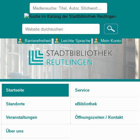
Website
durchsuchen
Erweiterte
___Barrierefreiheit
___Leichte Sprache
___Mein Konto
Suche…
Benutzerspezifische
Werkzeuge
Startseite
Service
Standorte
eBibliothek
Veranstaltungen
Öffnungszeiten / Kontakt
Über uns